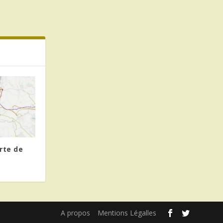
rte de
A propos
Mentions Légalles