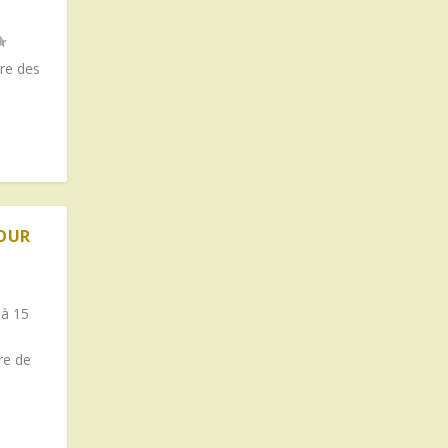
tre des
POUR
 à 15
re de