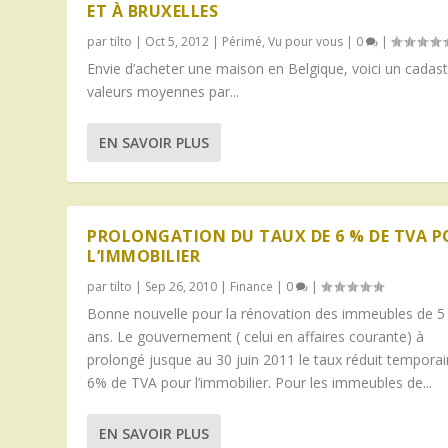
ET À BRUXELLES
par
tilto
|
Oct 5, 2012
|
Périmé
,
Vu pour vous
|
0
|
Envie d’acheter une maison en Belgique, voici un cadas
valeurs moyennes par...
EN SAVOIR PLUS
PROLONGATION DU TAUX DE 6 % DE TVA 
L’IMMOBILIER
par
tilto
|
Sep 26, 2010
|
Finance
|
0
|
Bonne nouvelle pour la rénovation des immeubles de 5
ans. Le gouvernement ( celui en affaires courante) à
prolongé jusque au 30 juin 2011 le taux réduit temporai
6% de TVA pour l’immobilier. Pour les immeubles de...
EN SAVOIR PLUS