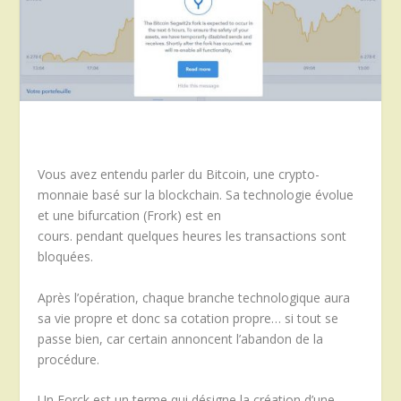
Vous avez entendu parler du
Bitcoin
, une
crypto-
monnaie
basé sur la
blockchain
.
Sa technologie évolue
et une bifurcation
(
Frork
)
est en
cours.
pendant
quelques heures les transactions sont
bloquées.
Après l’opération, chaque branche technologique aura
sa vie propre et donc sa cotation propre… si tout se
passe bien, car certain annoncent l’abandon de la
procédure.
Un Forck est un terme qui désigne la création d’une