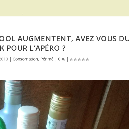
LCOOL AUGMENTENT, AVEZ VOUS D
K POUR L’APÉRO ?
 2013
|
Consomation
,
Périmé
|
0
|