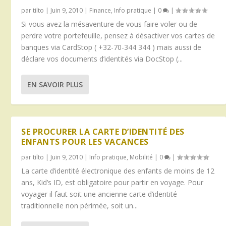
par
tilto
|
Juin 9, 2010
|
Finance
,
Info pratique
|
0
|
Si vous avez la mésaventure de vous faire voler ou de
perdre votre portefeuille, pensez à désactiver vos cartes de
banques via CardStop ( +32-70-344 344 ) mais aussi de
déclare vos documents d’identités via DocStop (...
EN SAVOIR PLUS
SE PROCURER LA CARTE D’IDENTITÉ DES
ENFANTS POUR LES VACANCES
par
tilto
|
Juin 9, 2010
|
Info pratique
,
Mobilité
|
0
|
La carte d’identité électronique des enfants de moins de 12
ans, Kid’s ID, est obligatoire pour partir en voyage. Pour
voyager il faut soit une ancienne carte d’identité
traditionnelle non périmée, soit un...