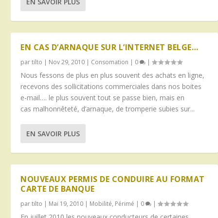
EN SAVOIR PLUS
EN CAS D’ARNAQUE SUR L’INTERNET BELGE…
par
tilto
|
Nov 29, 2010
|
Consomation
|
0
|
Nous fessons de plus en plus souvent des achats en ligne,
recevons des sollicitations commerciales dans nos boites
e-mail…. le plus souvent tout se passe bien, mais en
cas malhonnêteté, d’arnaque, de tromperie subies sur...
EN SAVOIR PLUS
NOUVEAUX PERMIS DE CONDUIRE AU FORMAT
CARTE DE BANQUE
par
tilto
|
Mai 19, 2010
|
Mobilité
,
Périmé
|
0
|
En juillet 2010 les nouveaux conducteurs de certaines