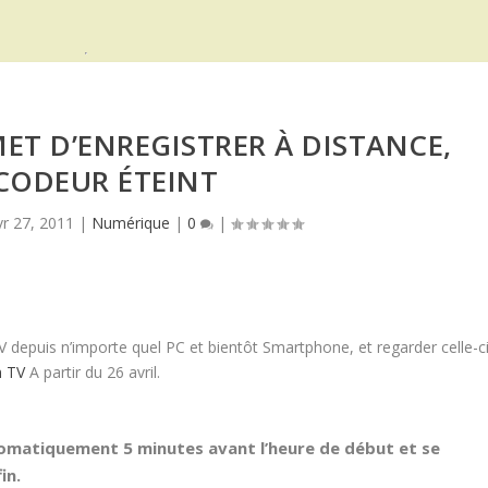
ET D’ENREGISTRER À DISTANCE,
CODEUR ÉTEINT
vr 27, 2011
|
Numérique
|
0
|
depuis n’importe quel PC et bientôt Smartphone, et regarder celle-c
 TV
A partir du 26 avril.
matiquement 5 minutes avant l’heure de début et se
in.